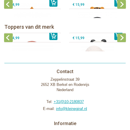
€ 14,99
€ 15,99
Lanco - Bijtspeeltje Regenboog
Lanco - Bijtring Kori de Panda
Lanco - Sensory Bijtspeeltje
Toppers van dit merk
€ 15,99
Lanco - Sensory Bijtspeeltje Vos
€ 15,99
Lammetje
€ 14,99
€ 15,99
Contact
Zeppelinstraat 39
2652 XB Berkel en Rodenrijs
Nederland
Tel:
+31(0)10-2180837
E-mail:
info@kleinegiraf.nl
Informatie