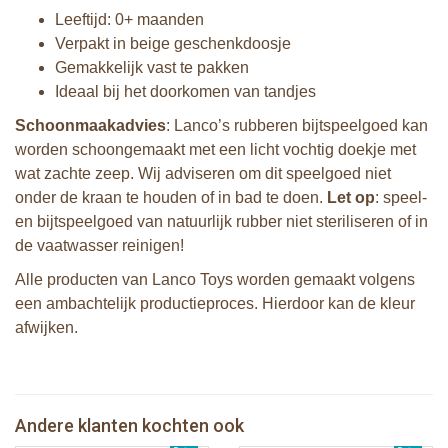
Leeftijd: 0+ maanden
Verpakt in beige geschenkdoosje
Gemakkelijk vast te pakken
Ideaal bij het doorkomen van tandjes
Schoonmaakadvies
: Lanco’s rubberen bijtspeelgoed kan
worden schoongemaakt met een licht vochtig doekje met
wat zachte zeep. Wij adviseren om dit speelgoed niet
onder de kraan te houden of in bad te doen.
Let op
: speel-
en bijtspeelgoed van natuurlijk rubber niet steriliseren of in
de vaatwasser reinigen!
Alle producten van Lanco Toys worden gemaakt volgens
een ambachtelijk productieproces. Hierdoor kan de kleur
afwijken.
Lanco - Bijtspeeltje Herfstblad
Lanco - Bijtring Nalu de Tijger
Andere klanten kochten ook
€ 15,99
Lanco - Bijtspeeltje koraal
€ 15,99
Lanco - Bijtring Nui de Pinguin