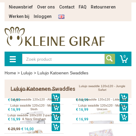
Nieuwsbrief
Over ons
Contact
FAQ
Retourneren
Werken bij
Inloggen
0
Home
>
Lulujo
>
Lulujo Katoenen Swaddles
Lulujo swaddle 120x120 - Jungle
Lulujo Katoenen Swaddles
Lulujo swaddle 120x120 - Soccer
Safari
€ 16,99
Lulujo swaddle 120x120 - Afrique
€ 16,99
Lulujo swaddle 120x120 - Little Fawn
Lulujo swaddle 120x120 - Modern
Lulujo swaddle 120x120 - Modern
€ 16,99
Sloth
€ 16,99
Unicorn
Lulujo swaddle 100x100 2-pack - Fish
€ 16,99
& Navy Gingham
€ 16,99
€ 29,99
€ 16,00