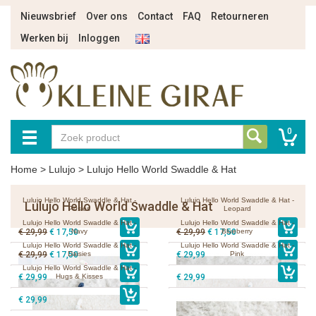
Nieuwsbrief
Over ons
Contact
FAQ
Retourneren
Werken bij
Inloggen
0
Home
>
Lulujo
>
Lulujo Hello World Swaddle & Hat
Lulujo Hello World Swaddle & Hat -
Lulujo Hello World Swaddle & Hat -
Lulujo Hello World Swaddle & Hat
Posies
Leopard
Lulujo Hello World Swaddle & Hat -
Lulujo Hello World Swaddle & Hat -
€ 29,99
€ 17,50
Navy
€ 29,99
€ 17,50
Blueberry
Lulujo Hello World Swaddle & Hat -
Lulujo Hello World Swaddle & Hat -
€ 29,99
€ 17,50
Daisies
€ 29,99
Pink
Lulujo Hello World Swaddle & Hat -
€ 29,99
Hugs & Kisses
€ 29,99
€ 29,99