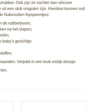
rrubber. Ook zijn ze zachter dan silicone
 uit een stuk omgoten zijn. Hierdoor kunnen vuil
de Natursutten fopspeentjes:
an de rubberboom;
ken na het slapen;
eriën;
 baby's gezichtje;
toffen.
 maanden. Verpakt in een leuk vrolijk doosje.
jnen.