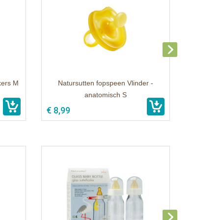
kers M
Natursutten fopspeen Vlinder -
anatomisch S
€ 8,99