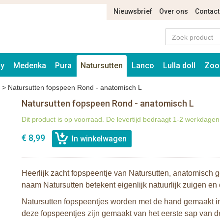
Nieuwsbrief
Over ons
Contact
ay
Medenka
Pura
Natursutten
Lanco
Lulla doll
Zoo
>
Natursutten fopspeen Rond - anatomisch L
Natursutten fopspeen Rond - anatomisch L
Dit product is op voorraad. De levertijd bedraagt 1-2 werkdagen
€ 8,99
Heerlijk zacht fopspeentje van Natursutten, anatomisch 
naam Natursutten betekent eigenlijk natuurlijk zuigen en
Natursutten fopspeentjes worden met de hand gemaakt in I
deze fopspeentjes zijn gemaakt van het eerste sap van de