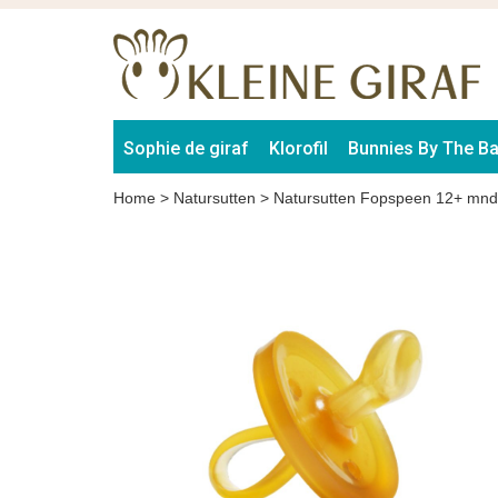
Sophie de giraf
Klorofil
Bunnies By The B
Home
>
Natursutten
>
Natursutten Fopspeen 12+ mnd