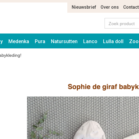
Nieuwsbrief
Over ons
Contact
ay
Medenka
Pura
Natursutten
Lanco
Lulla doll
Zoo
abykleding!