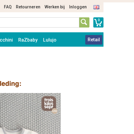
FAQ
Retourneren
Werken bij
Inloggen
0
Retail
cchini
RaZbaby
Lulujo