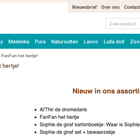
Nieuwsbrief
Over ons
Contact
ay
Medenka
Pura
Natursutten
Lanco
Lulla doll
Zoo
 FanFan het hertje!
 hertje!