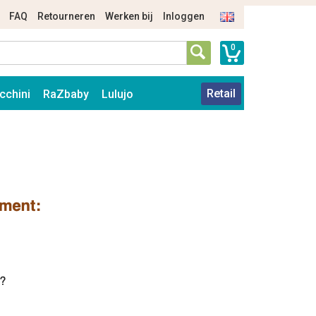
FAQ
Retourneren
Werken bij
Inloggen
0
Retail
cchini
RaZbaby
Lulujo