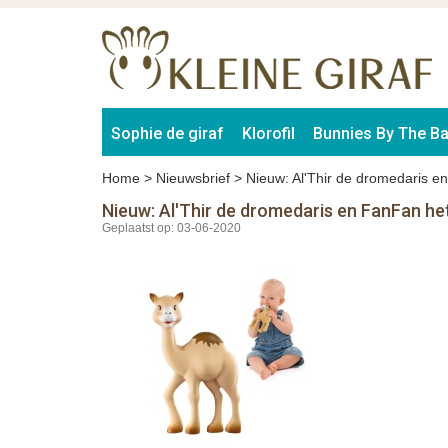
Sophie de giraf
Klorofil
Bunnies By The B
Home
>
Nieuwsbrief
>
Nieuw: Al'Thir de dromedaris en
Nieuw: Al'Thir de dromedaris en FanFan het
Geplaatst op: 03-06-2020