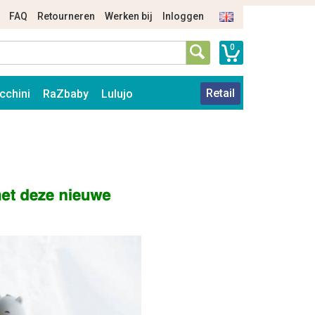
FAQ
Retourneren
Werken bij
Inloggen
0
Retail
cchini
RaZbaby
Lulujo