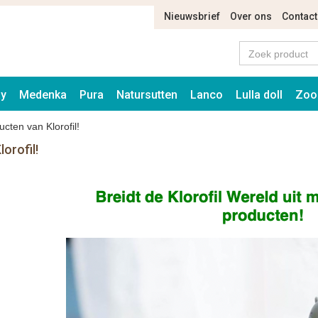
Nieuwsbrief
Over ons
Contact
ay
Medenka
Pura
Natursutten
Lanco
Lulla doll
Zoo
cten van Klorofil!
orofil!