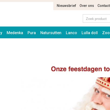
Nieuwsbrief
Over ons
Contact
ay
Medenka
Pura
Natursutten
Lanco
Lulla doll
Zoo