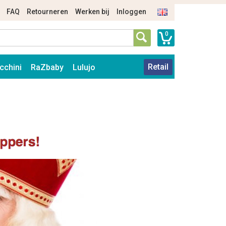
FAQ
Retourneren
Werken bij
Inloggen
0
Retail
cchini
RaZbaby
Lulujo