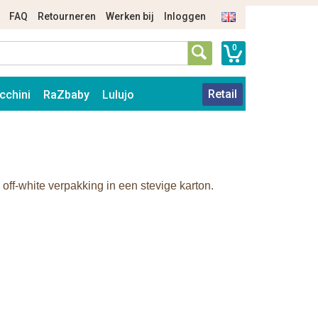
FAQ
Retourneren
Werken bij
Inloggen
0
Retail
cchini
RaZbaby
Lulujo
off-white verpakking in een stevige karton.