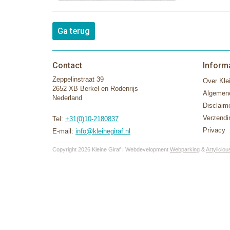
Ga terug
Contact
Inform
Zeppelinstraat 39
Over Klei
2652 XB Berkel en Rodenrijs
Algemen
Nederland
Disclaim
Verzendi
Tel:
+31(0)10-2180837
Privacy
E-mail:
info@kleinegiraf.nl
Copyright 2026 Kleine Giraf | Webdevelopment
Webparking
&
Artyliciou