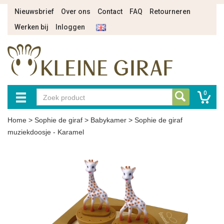
Nieuwsbrief
Over ons
Contact
FAQ
Retourneren
Werken bij
Inloggen
0
Home
>
Sophie de giraf
>
Babykamer
>
Sophie de giraf
muziekdoosje - Karamel