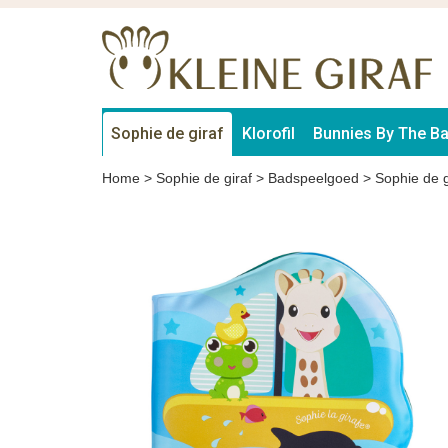
Sophie de giraf
Klorofil
Bunnies By The B
Home
>
Sophie de giraf
>
Badspeelgoed
>
Sophie de g