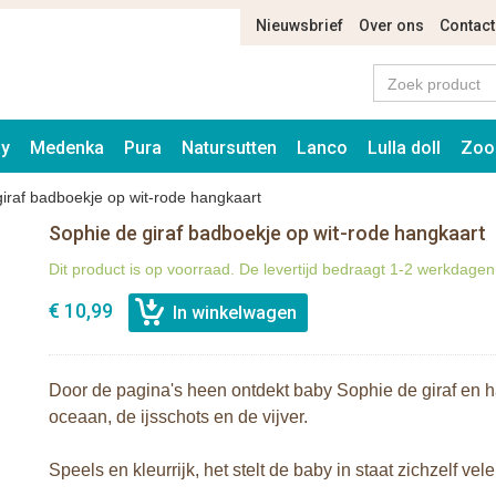
Nieuwsbrief
Over ons
Contact
ay
Medenka
Pura
Natursutten
Lanco
Lulla doll
Zoo
iraf badboekje op wit-rode hangkaart
Sophie de giraf badboekje op wit-rode hangkaart
Dit product is op voorraad. De levertijd bedraagt 1-2 werkdagen
€ 10,99
Door de pagina's heen ontdekt baby Sophie de giraf en h
oceaan, de ijsschots en de vijver.
Speels en kleurrijk, het stelt de baby in staat zichzelf vele