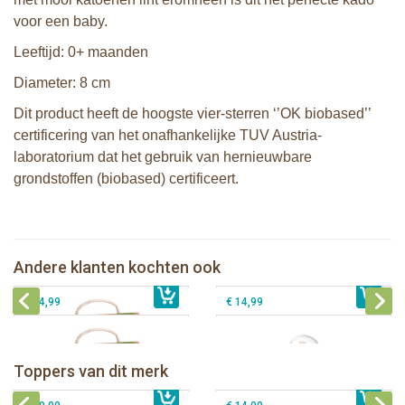
voor een baby.
Leeftijd: 0+ maanden
Diameter: 8 cm
Dit product heeft de hoogste vier-sterren ‘’OK biobased’’
certificering van het onafhankelijke TUV Austria-
laboratorium dat het gebruik van hernieuwbare
grondstoffen (biobased) certificeert.
Sophie de giraf So'Pure bijtring. soft
2 Sophie de giraf zonneschermen
Sophie de giraf So'Pure bijtring, very
Sophie de giraf zachte maracas
Andere klanten kochten ook
€ 14,99
soft
€ 10,99
rammelaar in witte geschenkdoos
€ 14,99
€ 14,99
Sophie de giraf Baby Seat & Play
Sophie de giraf Rollin' speelrol IEUF
IEUF
Fanfan het hertje bijtring in witte
Toppers van dit merk
€ 26,99
Sophie de giraf Activity Wheel
€ 79,99
geschenkdoos