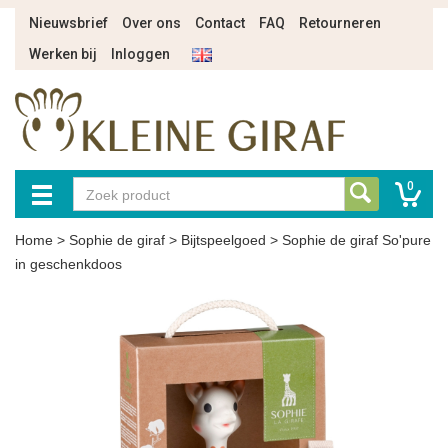
Nieuwsbrief
Over ons
Contact
FAQ
Retourneren
Werken bij
Inloggen
0
Home
>
Sophie de giraf
>
Bijtspeelgoed
>
Sophie de giraf So'pure
in geschenkdoos