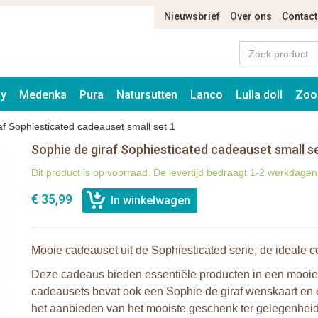
Nieuwsbrief
Over ons
Contact
ay
Medenka
Pura
Natursutten
Lanco
Lulla doll
Zoo
af Sophiesticated cadeauset small set 1
Sophie de giraf Sophiesticated cadeauset small s
Dit product is op voorraad. De levertijd bedraagt 1-2 werkdagen
€ 35,99
Mooie cadeauset uit de Sophiesticated serie, de ideale c
Deze cadeaus bieden essentiële producten in een mooie
cadeausets bevat ook een Sophie de giraf wenskaart en e
het aanbieden van het mooiste geschenk ter gelegenheid