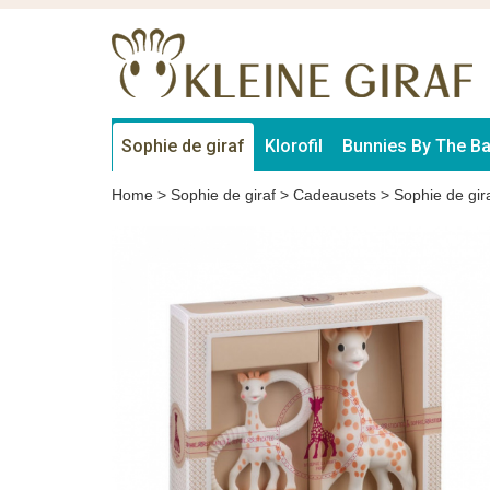
Sophie de giraf
Klorofil
Bunnies By The B
Home
>
Sophie de giraf
>
Cadeausets
>
Sophie de gir