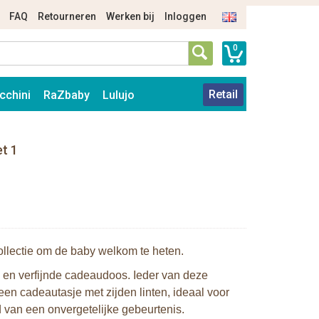
FAQ
Retourneren
Werken bij
Inloggen
0
Retail
cchini
RaZbaby
Lulujo
et 1
ollectie om de baby welkom te heten.
 en verfijnde cadeaudoos. Ieder van deze
en cadeautasje met zijden linten, ideaal voor
 van een onvergetelijke gebeurtenis.