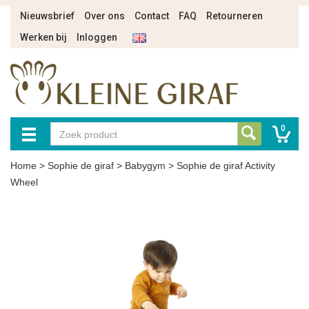
Nieuwsbrief
Over ons
Contact
FAQ
Retourneren
Werken bij
Inloggen
0
Home
>
Sophie de giraf
>
Babygym
>
Sophie de giraf Activity
Wheel