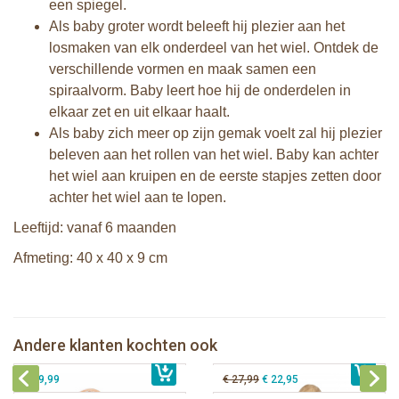
een spiegel.
Als baby groter wordt beleeft hij plezier aan het
losmaken van elk onderdeel van het wiel. Ontdek de
verschillende vormen en maak samen een
spiraalvorm. Baby leert hoe hij de onderdelen in
elkaar zet en uit elkaar haalt.
Als baby zich meer op zijn gemak voelt zal hij plezier
beleven aan het rollen van het wiel. Baby kan achter
het wiel aan kruipen en de eerste stapjes zetten door
achter het wiel aan te lopen.
Leeftijd: vanaf 6 maanden
Afmeting: 40 x 40 x 9 cm
Klorofil speelset het Hazelnoothuis
Sophie de giraf Activity Cloud
Sophie de giraf opvouwbaar
Bunnies By The Bay knuffel Nibble
Andere klanten kochten ook
€ 27,99
speelboek
€ 69,99
Konijn Crème 30cm
€ 29,99
€ 27,99
€ 22,95