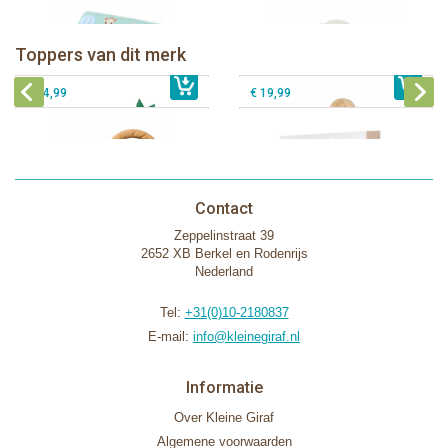
Sophie de giraf Baby Seat & Play
Sophie de giraf Rollin' speelrol IEUF
IEUF
Fanfan het hertje bijtring in witte
Sophie de giraf Splash & Smile
Toppers van dit merk
€ 26,99
geschenkdoos
€ 79,99
badset
€ 14,99
€ 19,99
Contact
Zeppelinstraat 39
2652 XB Berkel en Rodenrijs
Nederland
Tel:
+31(0)10-2180837
E-mail:
info@kleinegiraf.nl
Informatie
Over Kleine Giraf
Algemene voorwaarden