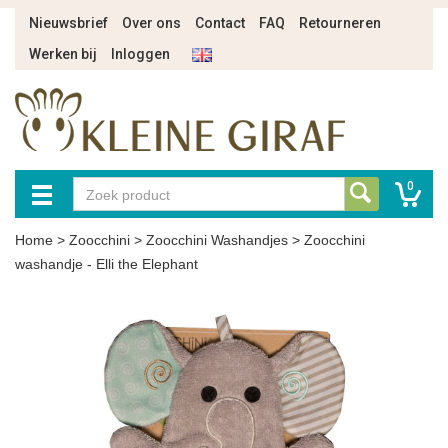
Nieuwsbrief
Over ons
Contact
FAQ
Retourneren
Werken bij
Inloggen
0
Home
>
Zoocchini
>
Zoocchini Washandjes
>
Zoocchini
washandje - Elli the Elephant