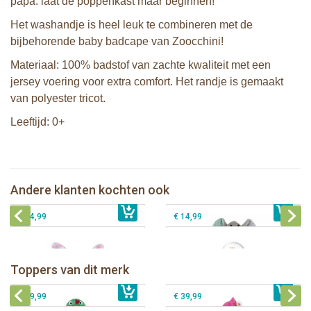
papa: laat de poppenkast maar beginnen!
Het washandje is heel leuk te combineren met de
bijbehorende baby badcape van Zoocchini!
Materiaal: 100% badstof van zachte kwaliteit met een
jersey voering voor extra comfort. Het randje is gemaakt
van polyester tricot.
Leeftijd: 0+
Zoocchini baby badcape - Elli the
2 Sophie de giraf zonneschermen
Elephant
Zoocchini washandje - Beatrice the
Sophie de giraf zachte maracas
Andere klanten kochten ook
€ 10,99
Bunny
€ 29,99
rammelaar in witte geschenkdoos
€ 14,99
€ 14,99
Zoocchini kids badcape - Devin the
Zoocchini kids badcape - Franny the
Dinosaur
Flamingo
Zoocchini baby badcape - Puddles
Zoocchini kids badcape - Sherman
Toppers van dit merk
€ 39,99
the Duck
€ 39,99
the Shark
€ 29,99
€ 39,99