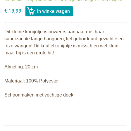
€ 19,99
Dit kleine konijntje is onweerstaanbaar met haar
superzachte lange hangoren, lief geborduurd gezichtje en
roze wangen! Dit knuffelkonijntje is misschien wel klein,
maar hij is een grote hit!
Afmeting: 20 cm
Materiaal: 100% Polyester
Schoonmaken met vochtige doek.
Bunnies By The Bay knuffel Nibble
Bunnies By The Bay knuffel Nibble
Konijn Grijs 20cm
Konijn Roze 20cm