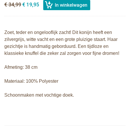
€ 34,99
€ 19,95
Zoet, teder en ongelooflijk zacht! Dit konijn heeft een
zilvergrijs, witte vacht en een grote pluizige staart. Haar
gezichtje is handmatig geborduurd. Een tijdloze en
klassieke knuffel die zeker zal zorgen voor fijne dromen!
Afmeting: 38 cm
Materiaal: 100% Polyester
Schoonmaken met vochtige doek.
Bunnies By The Bay knuffel Nibble
Sophie de giraf zachte maracas
Konijn Crème 38cm
rammelaar in witte geschenkdoos