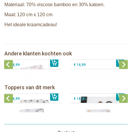
Materiaal: 70% viscose bamboo en 30% katoen.
Maat: 120 cm x 120 cm
Het ideale kraamcadeau!
Lulujo swaddle 120x120 - Modern
Unicorn
Lanco - Bijtspeeltje koraal
Andere klanten kochten ook
€ 16,99
Lanco - bijtspeeltje schelp plat
€ 14,99
Lanco - Bijtspeeltje schelp rond
€ 14,99
€ 14,99
Lulujo swaddle bamboo 120x120 -
Lulujo Baby's First Year Swaddle &
Hugs & Kisses
Cards - Loved beyond measure
Toppers van dit merk
€ 19,99
Lulujo swaddle 120x120 - Afrique
€ 13,50
€ 21,99
Lulujo swaddle 120x120 - Little Fawn
€ 14,50
€ 16,99
€ 16,99