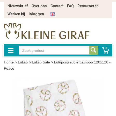
Nieuwsbrief
Over ons
Contact
FAQ
Retourneren
Werken bij
Inloggen
0
Home
>
Lulujo
>
Lulujo Sale
>
Lulujo swaddle bamboo 120x120 -
Peace