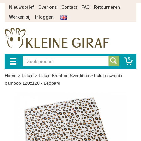
Nieuwsbrief
Over ons
Contact
FAQ
Retourneren
Werken bij
Inloggen
0
Home
>
Lulujo
>
Lulujo Bamboo Swaddles
>
Lulujo swaddle
bamboo 120x120 - Leopard