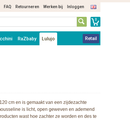
FAQ
Retourneren
Werken bij
Inloggen
0
Retail
cchini
RaZbaby
Lulujo
 120 cm en is gemaakt van een zijdezachte
ousseline is licht, open geweven en ademend
producten wast hoe zachter ze worden en des te