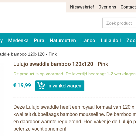
Nieuwsbrief
Over ons
Contact
ay
Medenka
Pura
Natursutten
Lanco
Lulla doll
Zoo
waddle bamboo 120x120 - Pink
Lulujo swaddle bamboo 120x120 - Pink
Dit product is op voorraad. De levertijd bedraagt 1-2 werkdagen
€ 19,99
Deze Lulujo swaddle heeft een royaal formaat van 120 x
kwaliteit dubbellaags bamboo mousseline. De bamboo m
en daardoor warmte regulerend. Hoe vaker je de Lulujo 
beter ze vocht opnemen!