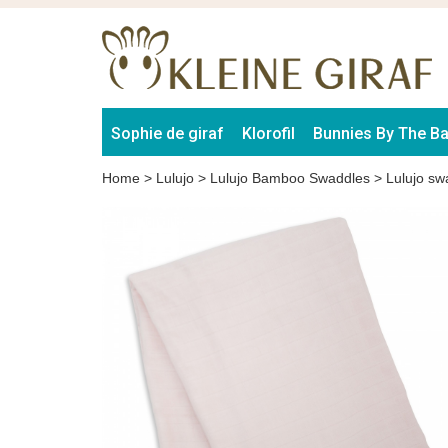
Sophie de giraf
Klorofil
Bunnies By The B
Home
>
Lulujo
>
Lulujo Bamboo Swaddles
>
Lulujo s