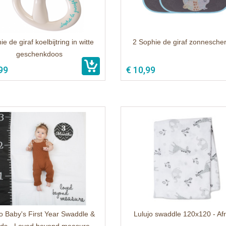
e de giraf koelbijtring in witte
2 Sophie de giraf zonnesch
geschenkdoos
99
€ 10,99
o Baby's First Year Swaddle &
Lulujo swaddle 120x120 - Af