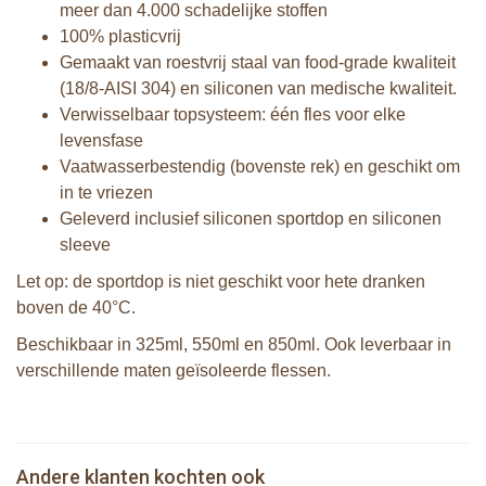
meer dan 4.000 schadelijke stoffen
100% plasticvrij
Gemaakt van roestvrij staal van food-grade kwaliteit
(18/8-AISI 304) en siliconen van medische kwaliteit.
Verwisselbaar topsysteem: één fles voor elke
levensfase
Vaatwasserbestendig (bovenste rek) en geschikt om
in te vriezen
Geleverd inclusief siliconen sportdop en siliconen
sleeve
Let op: de sportdop is niet geschikt voor hete dranken
boven de 40°C.
Beschikbaar in 325ml, 550ml en 850ml. Ook leverbaar in
verschillende maten geïsoleerde flessen.
Pura thermos sportfles 475 ml + mint
sleeve
Pura tuitfles 325 ml + aqua sleeve
Pura sportfles 850 ml + pink swirl
Pura silicone speen medium flow 2
Andere klanten kochten ook
€ 39,99
sleeve
€ 26,99
stuks