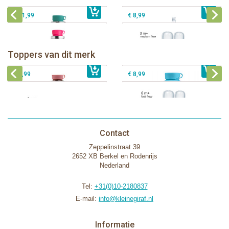
€ 31,99
€ 8,99
Pura thermos sportfles 475 ml +
unicorn sleeve
Pura Sportfles 550 ml + Aqua sleeve
Toppers van dit merk
€ 40,99
Pura silicone tuit 2 stuks
€ 29,99
Pura silicone speen fast flow 2 stuks
€ 9,99
€ 8,99
Contact
Zeppelinstraat 39
2652 XB Berkel en Rodenrijs
Nederland
Tel:
+31(0)10-2180837
E-mail:
info@kleinegiraf.nl
Informatie