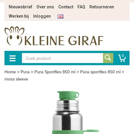
Nieuwsbrief
Over ons
Contact
FAQ
Retourneren
Werken bij
Inloggen
0
Home
>
Pura
>
Pura Sportfles 850 ml
>
Pura sportfles 850 ml +
moss sleeve