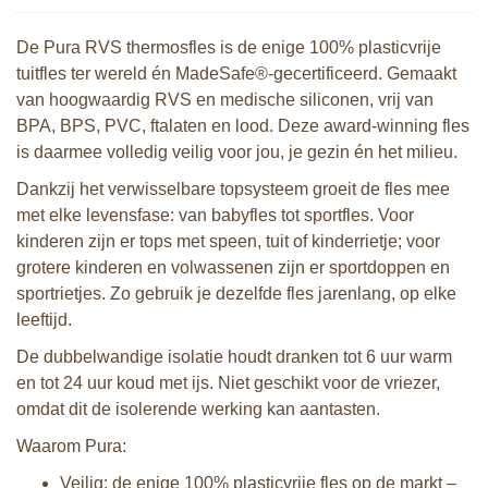
De Pura RVS thermosfles is de enige 100% plasticvrije
tuitfles ter wereld én MadeSafe®-gecertificeerd. Gemaakt
van hoogwaardig RVS en medische siliconen, vrij van
BPA, BPS, PVC, ftalaten en lood. Deze award-winning fles
is daarmee volledig veilig voor jou, je gezin én het milieu.
Dankzij het verwisselbare topsysteem groeit de fles mee
met elke levensfase: van babyfles tot sportfles. Voor
kinderen zijn er tops met speen, tuit of kinderrietje; voor
grotere kinderen en volwassenen zijn er sportdoppen en
sportrietjes. Zo gebruik je dezelfde fles jarenlang, op elke
leeftijd.
De dubbelwandige isolatie houdt dranken tot 6 uur warm
en tot 24 uur koud met ijs. Niet geschikt voor de vriezer,
omdat dit de isolerende werking kan aantasten.
Waarom Pura:
Veilig: de enige 100% plasticvrije fles op de markt –