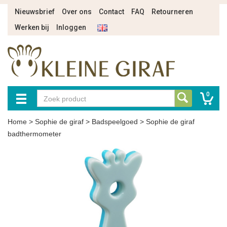
Nieuwsbrief
Over ons
Contact
FAQ
Retourneren
Werken bij
Inloggen
0
Home
>
Sophie de giraf
>
Badspeelgoed
>
Sophie de giraf
badthermometer