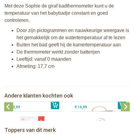
Met deze Sophie de giraf badthermometer kunt u de
temperatuur van het babybadje constant en goed
controleren.
Door zijn
pictogrammen
en nauwkeurige
weergave
is
het gemakkelijk om
de
water
temperatuur
af te lezen
Buiten het bad geeft hij de kamertemperatuur aan
De thermometer w
erkt
zonder batterijen
Leeftijd: vanaf 0 maanden
Afmeting: 17,7 cm
2 Sophie de giraf zonneschermen
Sophie de giraf So'Pure bijtring. soft
Sophie de giraf Multi-textuur
Sophie de giraf zachte maracas
Andere klanten kochten ook
€ 10,99
rammelaar op wit/rode hangkaart
€ 14,99
rammelaar in witte geschenkdoos
€ 13,99
€ 14,99
Sophie de giraf Baby Seat & Play
Sophie de giraf Rollin' speelrol IEUF
IEUF
Fanfan het hertje bijtring in witte
Toppers van dit merk
€ 26,99
Sophie de giraf Activity Wheel
€ 79,99
geschenkdoos