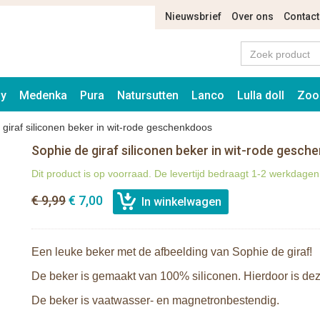
Nieuwsbrief
Over ons
Contact
ay
Medenka
Pura
Natursutten
Lanco
Lulla doll
Zoo
 giraf siliconen beker in wit-rode geschenkdoos
Sophie de giraf siliconen beker in wit-rode gesc
Dit product is op voorraad. De levertijd bedraagt 1-2 werkdagen
€ 9,99
€ 7,00
Een leuke beker met de afbeelding van Sophie de giraf!
De beker is gemaakt van 100% siliconen. Hierdoor is deze
De beker is vaatwasser- en magnetronbestendig.