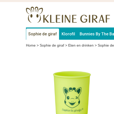
Sophie de giraf
Klorofil
Bunnies By The B
Home
>
Sophie de giraf
>
Eten en drinken
>
Sophie de