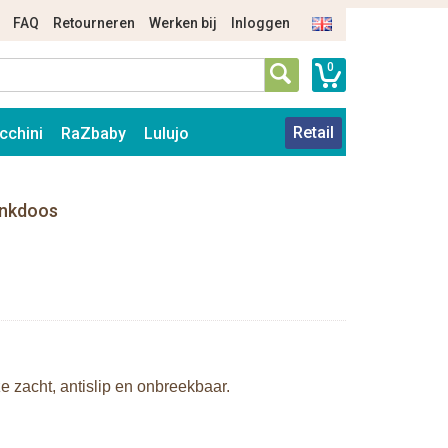
FAQ
Retourneren
Werken bij
Inloggen
0
Retail
cchini
RaZbaby
Lulujo
henkdoos
 zacht, antislip en onbreekbaar.