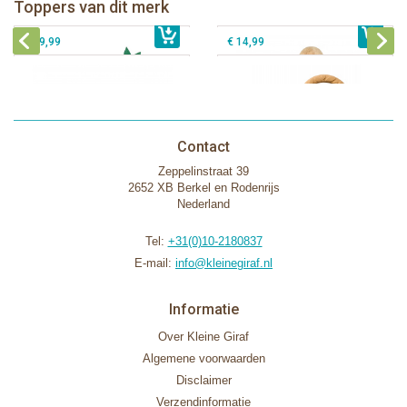
Fanfan het hertje bijtring in witte
Toppers van dit merk
€ 26,99
Sophie de giraf Activity Wheel
€ 79,99
geschenkdoos
€ 39,99
€ 14,99
Contact
Zeppelinstraat 39
2652 XB Berkel en Rodenrijs
Nederland
Tel:
+31(0)10-2180837
E-mail:
info@kleinegiraf.nl
Informatie
Over Kleine Giraf
Algemene voorwaarden
Disclaimer
Verzendinformatie