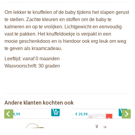
Om lekker te knuffelen of de baby tijdens het slapen gerust
te stellen. Zachte kleuren en stoffen om de baby te
kalmeren en op te vrolijken. Lichtgewicht en eenvoudig
vast te pakken. Het knuffeldoekje is verpakt in een
mooie geschenkdoos en is hierdoor ook erg leuk om weg
te geven als kraamcadeau.
Leeftijd: vanaf 0 maanden
Wasvoorschrift: 30 graden
Sophie de giraf Multi-textuur
2 Sophie de giraf zonneschermen
rammelaar op wit/rode hangkaart
Sophie de giraf muziekdoosje -
Andere klanten kochten ook
€ 10,99
Sophie de giraf So'Pure Senso'Ball
€ 13,99
Karamel
€ 19,99
€ 29,99
Sophie de giraf Baby Seat & Play
Sophie de giraf Rollin' speelrol IEUF
IEUF