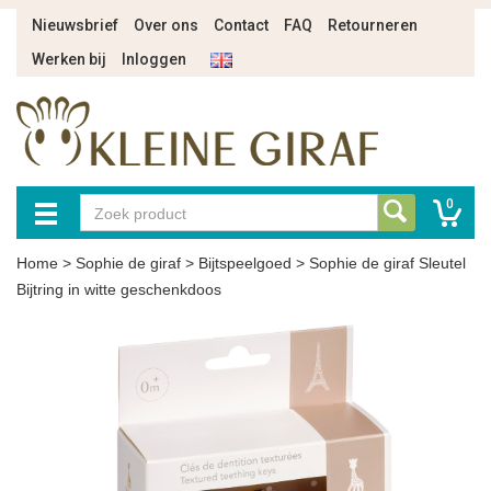
Nieuwsbrief
Over ons
Contact
FAQ
Retourneren
Werken bij
Inloggen
0
Home
>
Sophie de giraf
>
Bijtspeelgoed
>
Sophie de giraf Sleutel
Bijtring in witte geschenkdoos