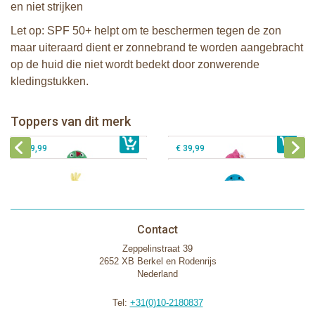
en niet strijken
Let op: SPF 50+ helpt om te beschermen tegen de zon
maar uiteraard dient er zonnebrand te worden aangebracht
op de huid die niet wordt bedekt door zonwerende
kledingstukken.
Zoocchini kids badcape - Devin the
Zoocchini kids badcape - Franny the
Dinosaur
Flamingo
Zoocchini baby badcape - Puddles
Zoocchini kids badcape - Sherman
Toppers van dit merk
€ 39,99
the Duck
€ 39,99
the Shark
€ 29,99
€ 39,99
Contact
Zeppelinstraat 39
2652 XB Berkel en Rodenrijs
Nederland
Tel:
+31(0)10-2180837