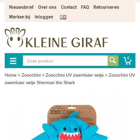
Nieuwsbrief
Over ons
Contact
FAQ
Retourneren
Werken bij
Inloggen
0
Home
>
Zoocchini
>
Zoocchini UV zwemluier setje
>
Zoocchini UV
zwemluier setje Sherman the Shark