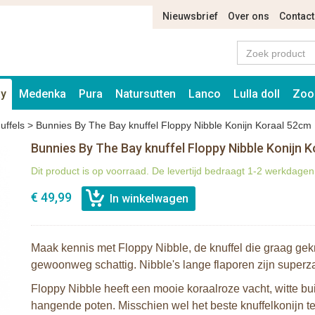
Nieuwsbrief
Over ons
Contact
ay
Medenka
Pura
Natursutten
Lanco
Lulla doll
Zoo
uffels
>
Bunnies By The Bay knuffel Floppy Nibble Konijn Koraal 52cm
Bunnies By The Bay knuffel Floppy Nibble Konijn 
Dit product is op voorraad. De levertijd bedraagt 1-2 werkdagen
€ 49,99
Maak kennis met Floppy Nibble, de knuffel die graag gek
gewoonweg schattig. Nibble's lange flaporen zijn superz
Floppy Nibble heeft een mooie koraalroze vacht, witte buik
hangende poten. Misschien wel het beste knuffelkonijn te