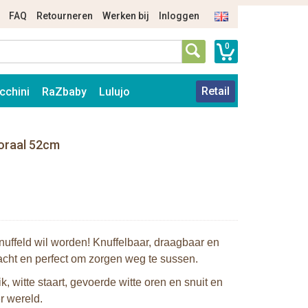
FAQ
Retourneren
Werken bij
Inloggen
0
Retail
cchini
RaZbaby
Lulujo
Koraal 52cm
nuffeld wil worden! Knuffelbaar, draagbaar en
acht en perfect om zorgen weg te sussen.
, witte staart, gevoerde witte oren en snuit en
r wereld.