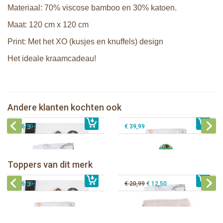
Materiaal: 70% viscose bamboo en 30% katoen.
Maat: 120 cm x 120 cm
Print: Met het XO (kusjes en knuffels) design
Het ideale kraamcadeau!
Lulujo Baby's First Year Swaddle &
Cards - Loved beyond measure
Lulujo swaddle 120x120 - Little Fawn
Zoocchini kids badcape - Devin the
Andere klanten kochten ook
€ 21,99
Lulujo swaddle 120x120 - Afrique
€ 14,50
€ 16,99
Dinosaur
€ 16,99
€ 39,99
Lulujo Baby's First Year Swaddle &
Cards - Loved beyond measure
Lulujo swaddle 120x120 - Afrique
Toppers van dit merk
€ 21,99
Lulujo swaddle 120x120 - Little Fawn
€ 14,50
€ 16,99
Lulujo Cellular Blanket - Pink
€ 16,99
€ 20,99
€ 12,50