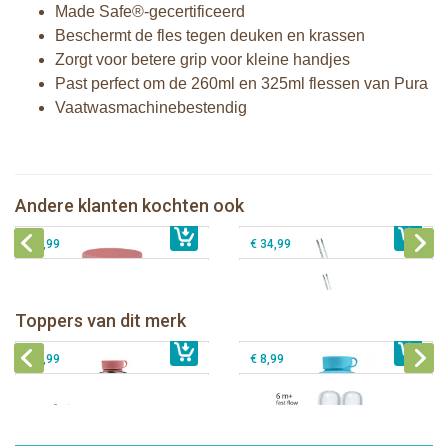
Made Safe®-gecertificeerd
Beschermt de fles tegen deuken en krassen
Zorgt voor betere grip voor kleine handjes
Past perfect om de 260ml en 325ml flessen van Pura
Vaatwasmachinebestendig
Pura silicone Rietje Kiddo +
Pura silicone Sleeve Unicorn
Reinigingsborsteltje
Pura Silicone Bumpers Moss+Mint 2
Pura Thermos Rietjesfles Free-Flow
Andere klanten kochten ook
€ 9,99
stuks
€ 8,99
260 ml + Mint sleeve + Borsteltje
€ 8,99
€ 34,99
Pura thermos sportfles 475 ml +
unicorn sleeve
Pura Sportfles 550 ml + Aqua sleeve
Toppers van dit merk
€ 40,99
Pura silicone tuit 2 stuks
€ 29,99
Pura silicone speen fast flow 2 stuks
€ 9,99
€ 8,99