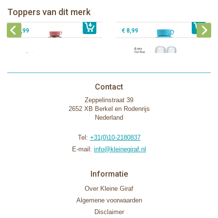
Toppers van dit merk
€ 40,99
Pura silicone tuit 2 stuks
€ 29,99
Pura silicone speen fast flow 2 stuks
€ 9,99
€ 8,99
Contact
Zeppelinstraat 39
2652 XB Berkel en Rodenrijs
Nederland
Tel:
+31(0)10-2180837
E-mail:
info@kleinegiraf.nl
Informatie
Over Kleine Giraf
Algemene voorwaarden
Disclaimer