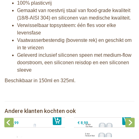
100% plasticvrij
Gemaakt van roestvrij staal van food-grade kwaliteit
(18/8-AISI 304) en siliconen van medische kwaliteit.
Verwisselbaar topsysteem: één fles voor elke
levensfase
Vaatwasserbestendig (bovenste rek) en geschikt om
in te vriezen
Geleverd inclusief siliconen speen met medium-flow
doorstroom, een siliconen reisdop en een siliconen
sleeve
Beschikbaar in 150ml en 325ml.
Pura speenfles 325 ml + mint sleeve
Pura silicone speen fast flow 2 stuks
Pura silicone speen medium flow 2
Andere klanten kochten ook
€ 25,99
Pura silicone tuit 2 stuks
€ 8,99
stuks
€ 9,99
€ 8,99
Pura thermos sportfles 475 ml +
unicorn sleeve
Pura Sportfles 550 ml + Aqua sleeve