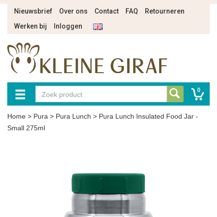
Nieuwsbrief
Over ons
Contact
FAQ
Retourneren
Werken bij
Inloggen
0
Home
>
Pura
>
Pura Lunch
>
Pura Lunch Insulated Food Jar -
Small 275ml