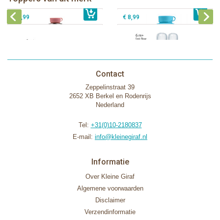
€ 40,99
Pura silicone tuit 2 stuks
€ 29,99
Pura silicone speen fast flow 2 stuks
€ 9,99
€ 8,99
Contact
Zeppelinstraat 39
2652 XB Berkel en Rodenrijs
Nederland
Tel:
+31(0)10-2180837
E-mail:
info@kleinegiraf.nl
Informatie
Over Kleine Giraf
Algemene voorwaarden
Disclaimer
Verzendinformatie