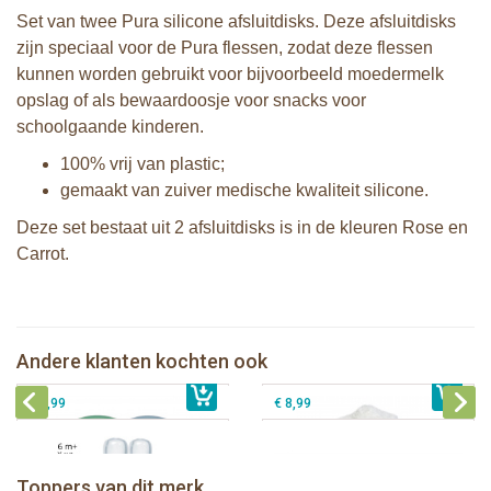
Set van twee Pura silicone afsluitdisks. Deze afsluitdisks
zijn speciaal voor de Pura flessen, zodat deze flessen
kunnen worden gebruikt voor bijvoorbeeld moedermelk
opslag of als bewaardoosje voor snacks voor
schoolgaande kinderen.
100% vrij van plastic;
gemaakt van zuiver medische kwaliteit silicone.
Deze set bestaat uit 2 afsluitdisks is in de kleuren Rose en
Carrot.
Pura silicone afsluitdisk Moss en Mint
Bunnies By The Bay knuffeldoekje
- 2 stuks
Lammetje
Pura Silicone Bumpers Moss+Rose 2
Andere klanten kochten ook
€ 8,99
Pura silicone speen Y-model 2 stuks
€ 17,99
stuks
€ 8,99
€ 8,99
Pura thermos sportfles 475 ml +
unicorn sleeve
Pura Sportfles 550 ml + Aqua sleeve
Toppers van dit merk