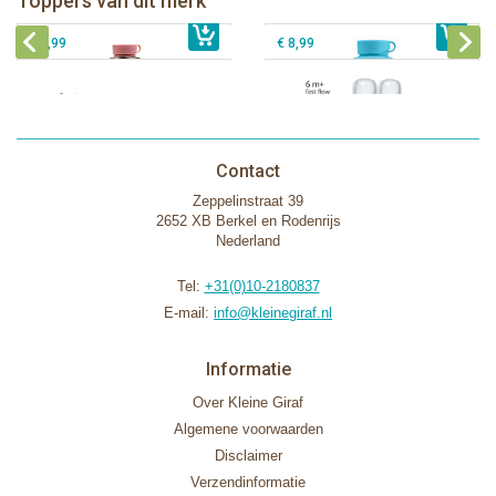
Toppers van dit merk
€ 40,99
Pura silicone tuit 2 stuks
€ 29,99
Pura silicone speen fast flow 2 stuks
€ 9,99
€ 8,99
Contact
Zeppelinstraat 39
2652 XB Berkel en Rodenrijs
Nederland
Tel:
+31(0)10-2180837
E-mail:
info@kleinegiraf.nl
Informatie
Over Kleine Giraf
Algemene voorwaarden
Disclaimer
Verzendinformatie