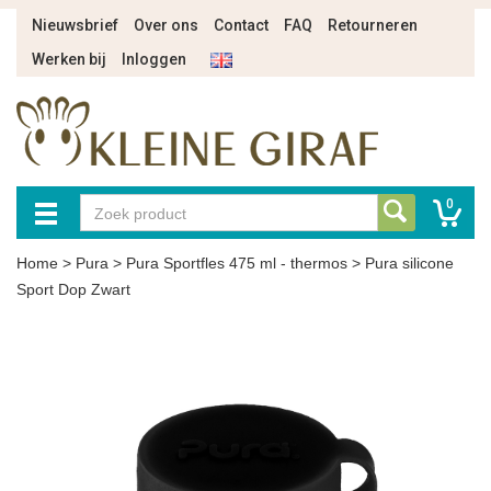
Nieuwsbrief
Over ons
Contact
FAQ
Retourneren
Werken bij
Inloggen
0
Home
>
Pura
>
Pura Sportfles 475 ml - thermos
>
Pura silicone
Sport Dop Zwart