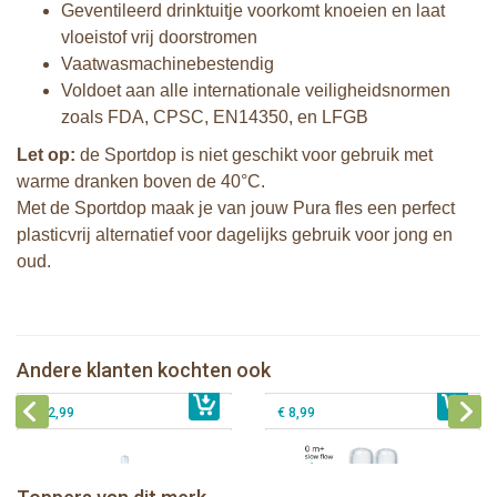
Geventileerd drinktuitje voorkomt knoeien en laat
vloeistof vrij doorstromen
Vaatwasmachinebestendig
Voldoet aan alle internationale veiligheidsnormen
zoals FDA, CPSC, EN14350, en LFGB
Let op:
de Sportdop is niet geschikt voor gebruik met
warme dranken boven de 40°C.
Met de Sportdop maak je van jouw Pura fles een perfect
plasticvrij alternatief voor dagelijks gebruik voor jong en
oud.
Natursutten set van twee glazen
Pura Silicone Bumpers Grijs - 2 stuks
drinkflessen 110 ml
Pura thermos speenfles 260 ml +
Andere klanten kochten ook
€ 8,99
aqua sleeve
€ 27,99
Pura silicone speen slow flow 2 stuks
€ 32,99
€ 8,99
Pura thermos sportfles 475 ml +
unicorn sleeve
Pura Sportfles 550 ml + Aqua sleeve