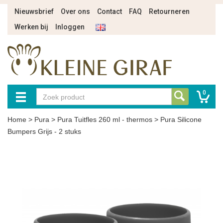
Nieuwsbrief
Over ons
Contact
FAQ
Retourneren
Werken bij
Inloggen
0
Home
>
Pura
>
Pura Tuitfles 260 ml - thermos
>
Pura Silicone
Bumpers Grijs - 2 stuks