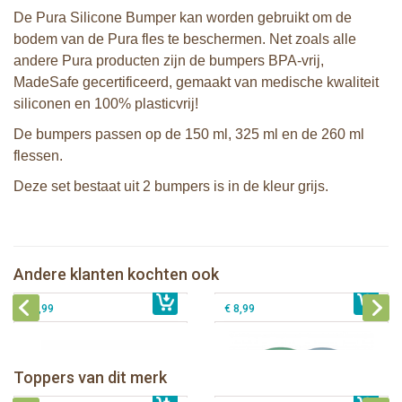
De Pura Silicone Bumper kan worden gebruikt om de
bodem van de Pura fles te beschermen. Net zoals alle
andere Pura producten zijn de bumpers BPA-vrij,
MadeSafe gecertificeerd, gemaakt van medische kwaliteit
siliconen en 100% plasticvrij!
De bumpers passen op de 150 ml, 325 ml en de 260 ml
flessen.
Deze set bestaat uit 2 bumpers is in de kleur grijs.
Pura Silicone Bumpers Moss+Rose 2
Pura Silicone Bumpers Moss+Mint 2
stuks
stuks
Pura silicone afsluitdisk Moss en Mint
Andere klanten kochten ook
€ 8,99
Pura Sport Rietje Mint
€ 8,99
- 2 stuks
€ 8,99
€ 8,99
Pura thermos sportfles 475 ml +
unicorn sleeve
Pura Sportfles 550 ml + Aqua sleeve
Toppers van dit merk
€ 40,99
Pura silicone tuit 2 stuks
€ 29,99
Pura silicone speen fast flow 2 stuks