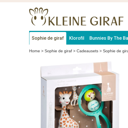
Sophie de giraf
Klorofil
Bunnies By The B
Home
>
Sophie de giraf
>
Cadeausets
>
Sophie de gir