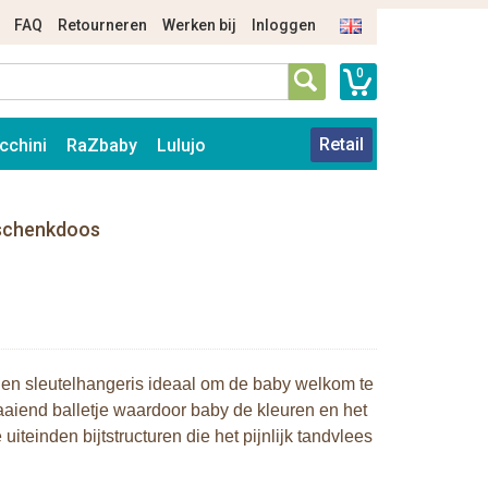
FAQ
Retourneren
Werken bij
Inloggen
0
Retail
cchini
RaZbaby
Lulujo
eschenkdoos
en sleutelhangeris ideaal om de baby welkom te
aiend balletje waardoor baby de kleuren en het
iteinden bijtstructuren die het pijnlijk tandvlees