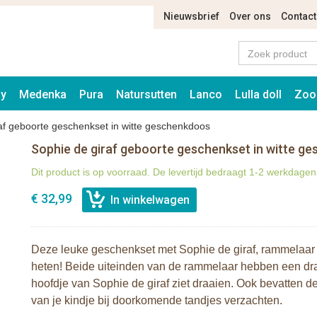
Nieuwsbrief
Over ons
Contact
ay
Medenka
Pura
Natursutten
Lanco
Lulla doll
Zoo
af geboorte geschenkset in witte geschenkdoos
Sophie de giraf geboorte geschenkset in witte g
Dit product is op voorraad. De levertijd bedraagt 1-2 werkdagen
€ 32,99
Deze leuke geschenkset met Sophie de giraf, rammelaar 
heten! Beide uiteinden van de rammelaar hebben een dra
hoofdje van Sophie de giraf ziet draaien. Ook bevatten de u
van je kindje bij doorkomende tandjes verzachten.