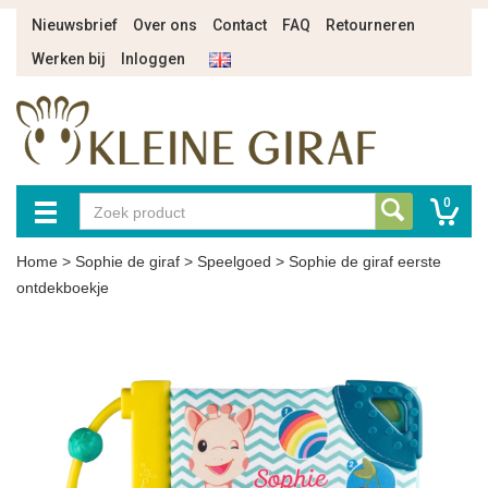
Nieuwsbrief
Over ons
Contact
FAQ
Retourneren
Werken bij
Inloggen
0
Home
>
Sophie de giraf
>
Speelgoed
>
Sophie de giraf eerste
ontdekboekje