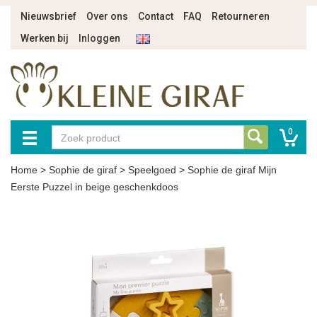
Nieuwsbrief
Over ons
Contact
FAQ
Retourneren
Werken bij
Inloggen
0
Home
>
Sophie de giraf
>
Speelgoed
>
Sophie de giraf Mijn
Eerste Puzzel in beige geschenkdoos