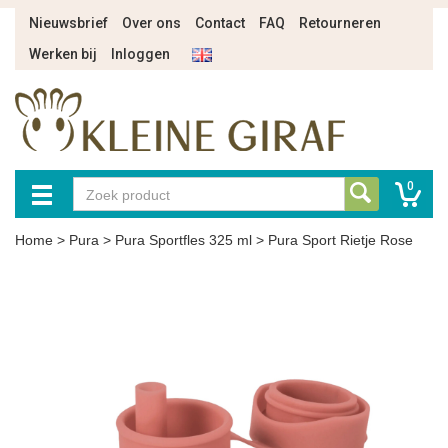
Nieuwsbrief
Over ons
Contact
FAQ
Retourneren
Werken bij
Inloggen
0
Home
>
Pura
>
Pura Sportfles 325 ml
>
Pura Sport Rietje Rose