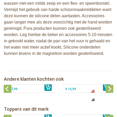
wassen met een milde zeep en een fles- en speenborstel.
Vermijd het gebruik van harde schoonmaakmiddelen want
deze kunnen de silicone delen aantasten. Accessoires
gaan langer mee als deze voorzichtig met de hand worden
gereinigd. Pura producten kunnen ook gesteriliseerd
worden. Leg hiertoe de beker en accessoires 5-10 minuten
in gekookt water, nadat de pan van het vuur is gehaald en
het water niet meer actief kookt. Silicone onderdelen
kunnen tevens in de magnetron worden gesteriliseerd.
Pura my-my™ silicone tuitbeker 150
Pura my-my™ silicone tuitbeker 150
ml 2-pack - Mint en Moss
ml - Rose-Grijs
Pura my-my™ silicone drinkbeker 3-
Pura my-my™ silicone tuitbeker 150
Andere klanten kochten ook
€ 19,99
pack - Mint, Grijs en Moss
€ 10,99
ml - Grijs
€ 17,99
€ 10,99
Pura thermos sportfles 475 ml +
unicorn sleeve
Pura Sportfles 550 ml + Aqua sleeve
Toppers van dit merk
€ 40,99
Pura silicone tuit 2 stuks
€ 29,99
Pura silicone speen fast flow 2 stuks