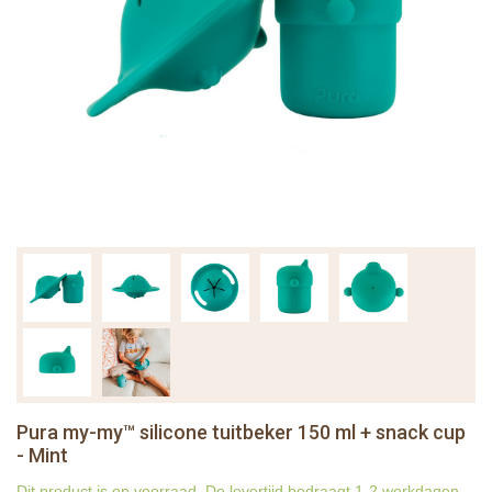
Pura my-my™ silicone tuitbeker 150 ml + snack cup
- Mint
Dit product is op voorraad. De levertijd bedraagt 1-2 werkdagen