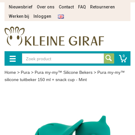
Nieuwsbrief
Over ons
Contact
FAQ
Retourneren
Werken bij
Inloggen
0
Home
>
Pura
>
Pura my-my™ Silicone Bekers
>
Pura my-my™
silicone tuitbeker 150 ml + snack cup - Mint